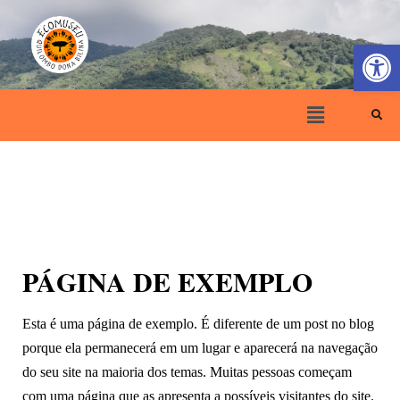
Ir
para
Barra de Ferr
o
conteúdo
Menu
PÁGINA DE EXEMPLO
Esta é uma página de exemplo. É diferente de um post no blog
porque ela permanecerá em um lugar e aparecerá na navegação
do seu site na maioria dos temas. Muitas pessoas começam
com uma página que as apresenta a possíveis visitantes do site.