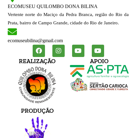
ECOMUSEU QUILOMBO DONA BILINA
Vertente norte do Maciço da Pedra Branca, região do Rio da
Prata, bairro de Campo Grande, cidade do Rio de Janeiro.
ecomuseubilina@gmail.com
F
I
Y
Y
a
n
o
o
c
s
u
u
REALIZAÇÃO
APOIO
e
t
t
t
b
a
u
u
o
g
b
b
o
r
e
e
k
a
m
PRODUÇÃO