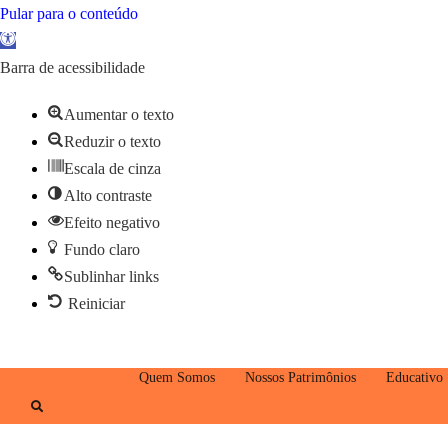
Ir
Pular para o conteúdo
Barra
para
de
o
Barra de acessibilidade
Ferramentas
conteúdo
Aumentar o texto
Aberta
Reduzir o texto
Escala de cinza
Alto contraste
Efeito negativo
Fundo claro
Sublinhar links
Reiniciar
Quem Somos
Nossos Patrimônios
Educativo