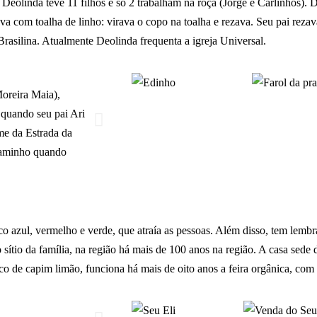
 Deolinda teve 11 filhos e só 2 trabalham na roça (Jorge e Carlinhos). D
a com toalha de linho: virava o copo na toalha e rezava. Seu pai reza
Brasilina. Atualmente Deolinda frequenta a igreja Universal.
oreira Maia),
 quando seu pai Ari
me da Estrada da
 caminho quando
ico azul, vermelho e verde, que atraía as pessoas. Além disso, tem lemb
o sítio da família, na região há mais de 100 anos na região. A casa sede 
co de capim limão, funciona há mais de oito anos a feira orgânica, com