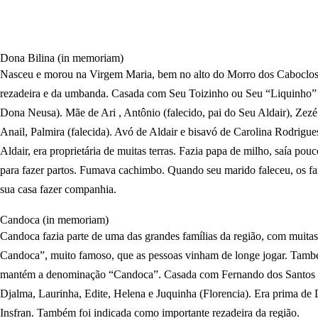
Dona Bilina (in memoriam)
Nasceu e morou na Virgem Maria, bem no alto do Morro dos Caboclos. 
rezadeira e da umbanda. Casada com Seu Toizinho ou Seu “Liquinho” (
Dona Neusa). Mãe de Ari , Antônio (falecido, pai do Seu Aldair), Zezé 
Anail, Palmira (falecida). Avó de Aldair e bisavó de Carolina Rodrigu
Aldair, era proprietária de muitas terras. Fazia papa de milho, saía pou
para fazer partos. Fumava cachimbo. Quando seu marido faleceu, os fa
sua casa fazer companhia.
Candoca (in memoriam)
Candoca fazia parte de uma das grandes famílias da região, com muita
Candoca”, muito famoso, que as pessoas vinham de longe jogar. Também
mantém a denominação “Candoca”. Casada com Fernando dos Santos (Seu
Djalma, Laurinha, Edite, Helena e Juquinha (Florencia). Era prima d
Insfran. Também foi indicada como importante rezadeira da região.