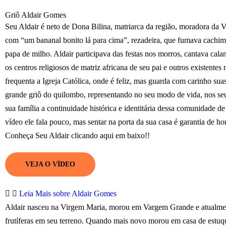
Griô Aldair Gomes
Seu Aldair é neto de Dona Bilina, matriarca da região, moradora da 
com “um bananal bonito lá para cima”, rezadeira, que fumava cachi
papa de milho. Aldair participava das festas nos morros, cantava cala
os centros religiosos de matriz africana de seu pai e outros existentes
frequenta a Igreja Católica, onde é feliz, mas guarda com carinho suas
grande griô do quilombo, representando no seu modo de vida, nos seu
sua família a continuidade histórica e identitária dessa comunidade de
vídeo ele fala pouco, mas sentar na porta da sua casa é garantia de ho
Conheça Seu Aldair clicando aqui em baixo!!
VEJA O VÍDEO
Leia Mais sobre Aldair Gomes
Aldair nasceu na Virgem Maria, morou em Vargem Grande e atualmente 
frutíferas em seu terreno. Quando mais novo morou em casa de estuqu