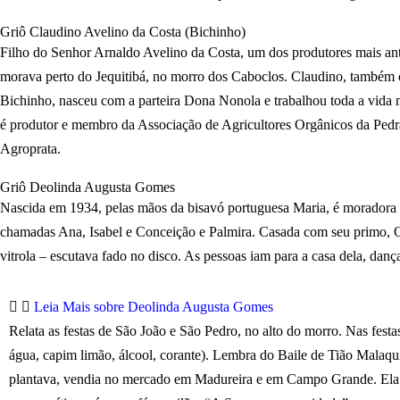
Griô Claudino Avelino da Costa (Bichinho)
Filho do Senhor Arnaldo Avelino da Costa, um dos produtores mais ant
morava perto do Jequitibá, no morro dos Caboclos. Claudino, també
Bichinho, nasceu com a parteira Dona Nonola e trabalhou toda a vida n
é produtor e membro da Associação de Agricultores Orgânicos da Ped
Agroprata.
Griô Deolinda Augusta Gomes
Nascida em 1934, pelas mãos da bisavó portuguesa Maria, é moradora d
chamadas Ana, Isabel e Conceição e Palmira. Casada com seu primo, Osw
vitrola – escutava fado no disco. As pessoas iam para a casa dela, da
Leia Mais sobre Deolinda Augusta Gomes
Relata as festas de São João e São Pedro, no alto do morro. Nas festas
água, capim limão, álcool, corante). Lembra do Baile de Tião Malaqui
plantava, vendia no mercado em Madureira e em Campo Grande. Ela t