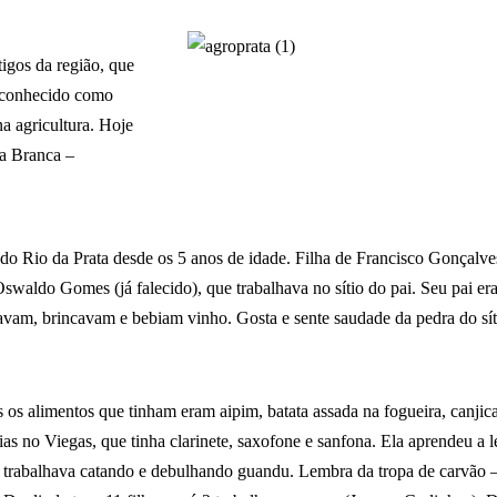
igos da região, que
m conhecido como
a agricultura. Hoje
ra Branca –
o Rio da Prata desde os 5 anos de idade. Filha de Francisco Gonçalve
aldo Gomes (já falecido), que trabalhava no sítio do pai. Seu pai era 
nçavam, brincavam e bebiam vinho. Gosta e sente saudade da pedra do s
 os alimentos que tinham eram aipim, batata assada na fogueira, canjica 
as no Viegas, que tinha clarinete, saxofone e sanfona. Ela aprendeu a 
rabalhava catando e debulhando guandu. Lembra da tropa de carvão – h