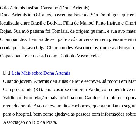
Griô Artemis Insfran Carvalho (Dona Artemis)
D
ona Artemis tem 81 anos, nasceu na Fazenda São Domingos, que era 
localizada entre Brasil e Bolívia. Filha de Manoel Pinto Insfran e Onor
Rojas. Sua avó paterna foi Tomásia, de origem guarani, e sua avó mate
Champanides. Lembra de seu pai e avó conversarem em guarani e em e
criada pela tia-avó Olga Champanides Vasconcelos, que era advogada
Copacabana e era casada com Teotônio Vasconcelos.
Leia Mais sobre Dona Artemis
Quando jovem, Artemis deu aulas de ler e escrever. Já morou em Mat
Campo Grande (RJ), para casar-se com Seu Valdir, com quem teve os f
Valdir, cultivou relação mais próxima com Candoca. Lembra da época 
revendedora da Avon e teve muitos cachorros, que garantiam a segur
para o hospital, bem como ajudava as pessoas com informações sobre 
Associação do Rio da Prata.