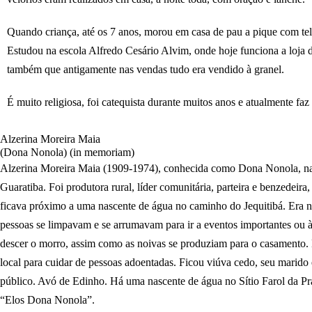
Quando criança, até os 7 anos, morou em casa de pau a pique com te
Estudou na escola Alfredo Cesário Alvim, onde hoje funciona a loja 
também que antigamente nas vendas tudo era vendido à granel.
É muito religiosa, foi catequista durante muitos anos e atualmente fa
Alzerina Moreira Maia
(Dona Nonola) (in memoriam)
Alzerina Moreira Maia (1909-1974), conhecida como Dona Nonola, na
Guaratiba. Foi produtora rural, líder comunitária, parteira e benzedeira,
ficava próximo a uma nascente de água no caminho do Jequitibá. Era n
pessoas se limpavam e se arrumavam para ir a eventos importantes ou à
descer o morro, assim como as noivas se produziam para o casamento
local para cuidar de pessoas adoentadas. Ficou viúva cedo, seu marido 
público. Avó de Edinho. Há uma nascente de água no Sítio Farol da Pr
“Elos Dona Nonola”.