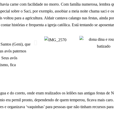
ão havia carne com facilidade no morro. Com família numerosa, lembra 
special sobre o Saci, por exemplo, assobiar a meia noite chama saci e o
 voltou para a agricultura. Aldair cantava calango nas festas, ainda po
ntar histórias e frequenta a igreja católica. Está tentando se aposenta
 Santos (Geni), que
us avós paternos
. Seus avós
ismo, fica
gua e do coreto, onde eram realizados os leilões nas antigas festas de
mio era pernil pronto, dependendo de quem temperou, ficava mais caro.
es e organizava ‘vaquinhas’ para pessoas que não tinham recursos par