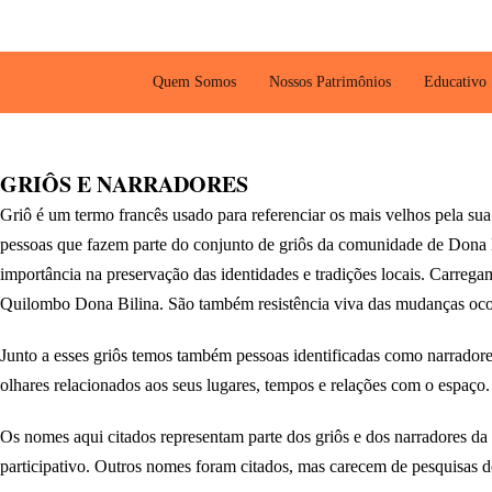
Ir
para
o
Quem Somos
Nossos Patrimônios
Educativo
conteúdo
GRIÔS E NARRADORES
Griô é um termo francês usado para referenciar os mais velhos pela su
pessoas que fazem parte do conjunto de griôs da comunidade de Dona Bil
importância na preservação das identidades e tradições locais. Carreg
Quilombo Dona Bilina. São também resistência viva das mudanças ocorr
Junto a esses griôs temos também pessoas identificadas como narradore
olhares relacionados aos seus lugares, tempos e relações com o espaço.
Os nomes aqui citados representam parte dos griôs e dos narradores da
participativo. Outros nomes foram citados, mas carecem de pesquisas