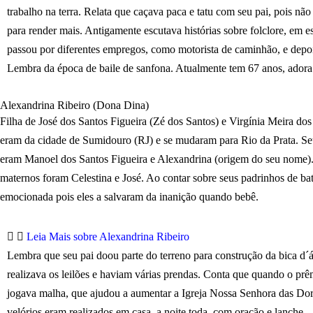
trabalho na terra. Relata que caçava paca e tatu com seu pai, pois n
para render mais. Antigamente escutava histórias sobre folclore, em e
passou por diferentes empregos, como motorista de caminhão, e depois
Lembra da época de baile de sanfona. Atualmente tem 67 anos, adora co
Alexandrina Ribeiro (Dona Dina)
Filha de José dos Santos Figueira (Zé dos Santos) e Virgínia Meira dos
eram da cidade de Sumidouro (RJ) e se mudaram para Rio da Prata. Se
eram Manoel dos Santos Figueira e Alexandrina (origem do seu nome)
maternos foram Celestina e José. Ao contar sobre seus padrinhos de bat
emocionada pois eles a salvaram da inanição quando bebê.
Leia Mais sobre Alexandrina Ribeiro
Lembra que seu pai doou parte do terreno para construção da bica d´á
realizava os leilões e haviam várias prendas. Conta que quando o prê
jogava malha, que ajudou a aumentar a Igreja Nossa Senhora das Dor
velórios eram realizados em casa, a noite toda, com oração e lanche.