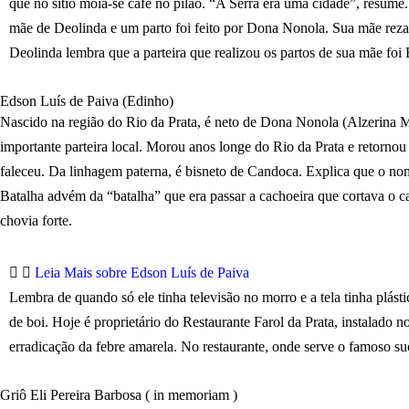
que no sítio moía-se café no pilão. “A Serra era uma cidade”, resume.
mãe de Deolinda e um parto foi feito por Dona Nonola. Sua mãe rezav
Deolinda lembra que a parteira que realizou os partos de sua mãe foi 
Edson Luís de Paiva (Edinho)
Nascido na região do Rio da Prata, é neto de Dona Nonola (Alzerina M
importante parteira local. Morou anos longe do Rio da Prata e retornou
faleceu. Da linhagem paterna, é bisneto de Candoca. Explica que o no
Batalha advém da “batalha” que era passar a cachoeira que cortava o
chovia forte.
Leia Mais sobre Edson Luís de Paiva
Lembra de quando só ele tinha televisão no morro e a tela tinha plást
de boi. Hoje é proprietário do Restaurante Farol da Prata, instalado n
erradicação da febre amarela. No restaurante, onde serve o famoso su
Griô Eli Pereira Barbosa ( in memoriam )