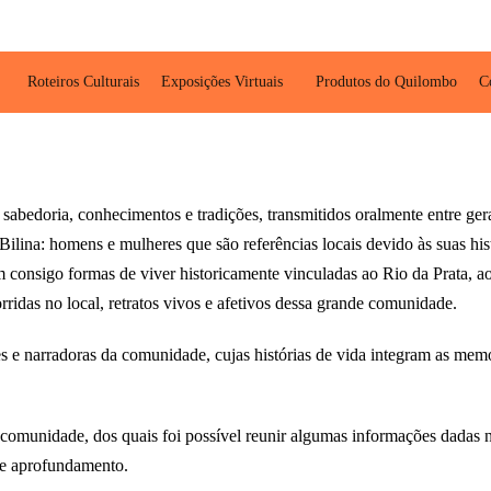
Roteiros Culturais
Exposições Virtuais
Produtos do Quilombo
C
a sabedoria, conhecimentos e tradições, transmitidos oralmente entre g
ina: homens e mulheres que são referências locais devido às suas histó
am consigo formas de viver historicamente vinculadas ao Rio da Prata, 
idas no local, retratos vivos e afetivos dessa grande comunidade.
s e narradoras da comunidade, cujas histórias de vida integram as memó
 comunidade, dos quais foi possível reunir algumas informações dadas n
 de aprofundamento.